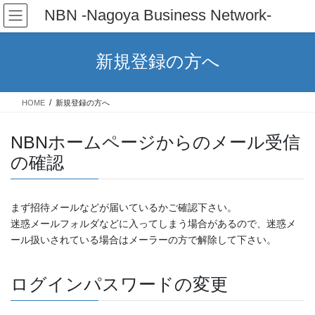
コ
ナ
NBN -Nagoya Business Network-
ン
ビ
テ
ゲ
ン
ー
新規登録の方へ
ツ
シ
へ
ョ
ス
ン
HOME
新規登録の方へ
キ
に
ッ
移
NBNホームページからのメール受信
プ
動
の確認
まず招待メールなどが届いているかご確認下さい。
迷惑メールフォルダなどに入ってしまう場合があるので、迷惑メ
ール扱いされている場合はメーラーの方で解除して下さい。
ログインパスワードの変更