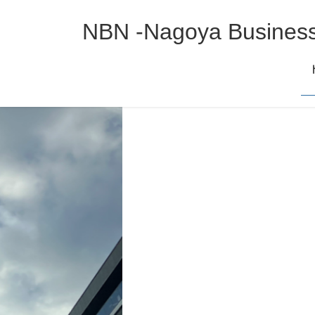
コ
ナ
ン
ビ
NBN -Nagoya Business
テ
ゲ
ン
ー
ツ
シ
へ
ョ
ス
ン
キ
に
ッ
移
プ
動