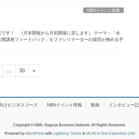
NBNイベント情報
開催予定です！ （月末開催から月初開催に戻します） テーマ：「令
公開講座フィードバック」をファシリテーターの柴田が務める予
固
固
…
30
»
定
定
ペ
ペ
ー
ー
ジ
ジ
向けビジネスコース
NBNイベント情報
動画
インタビュー記
Copyright © NBN -Nagoya Business Network- All Rights Reserved.
Powered by
WordPress
with
Lightning Theme
&
VK All in One Expansion Unit