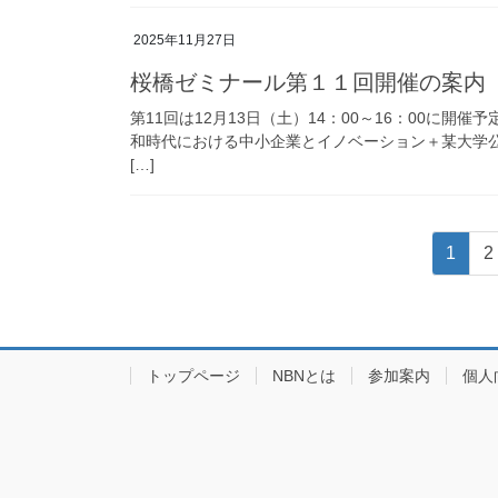
2025年11月27日
桜橋ゼミナール第１１回開催の案内
第11回は12月13日（土）14：00～16：00に
和時代における中小企業とイノベーション＋某大学
[…]
投
固
1
2
稿
定
ペ
の
ー
ペ
ジ
トップページ
NBNとは
参加案内
個人
ー
ジ
送