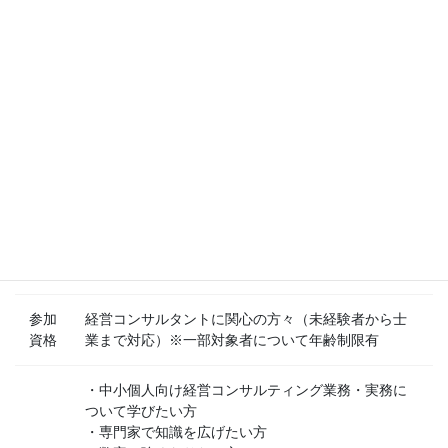
2月・3月予定
19：00～21：30
後日掲載
※開催日程は変更する場合があります。欠席者には講座収録DVD
で対応します。
講座概要
参加
経営コンサルタントに関心の方々（未経験者から士
資格
業まで対応）※一部対象者について年齢制限有
・中小個人向け経営コンサルティング業務・実務に
ついて学びたい方
・専門家で知識を広げたい方