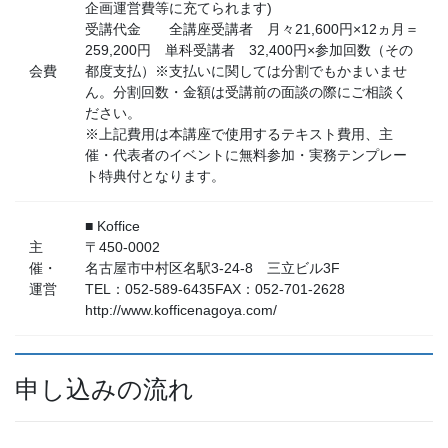
企画運営費等に充てられます)
受講代金 全講座受講者 月々21,600円×12ヵ月＝
259,200円 単科受講者 32,400円×参加回数（その
会費
都度支払）※支払いに関しては分割でもかまいませ
ん。分割回数・金額は受講前の面談の際にご相談く
ださい。
※上記費用は本講座で使用するテキスト費用、主
催・代表者のイベントに無料参加・実務テンプレー
ト特典付となります。
■ Koffice
主
〒450-0002
催・
名古屋市中村区名駅3-24-8 三立ビル3F
運営
TEL：052-589-6435 FAX：052-701-2628
http://www.kofficenagoya.com/
申し込みの流れ